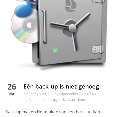
26
Eén back-up is niet genoeg
okt
oktober 26, 2015
by
filipdevelter
in
News
no Comments
tagged:
backup
,
cloud
Back-up maken Het maken van een back-up kan