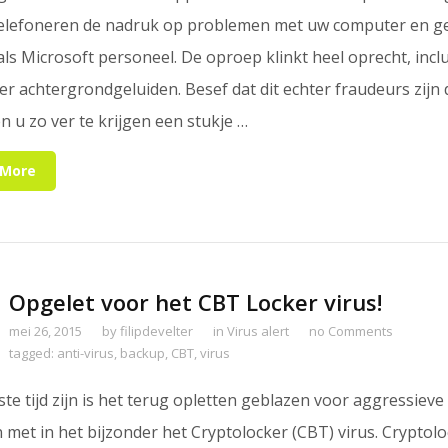
 telefoneren de nadruk op problemen met uw computer en g
 als Microsoft personeel. De oproep klinkt heel oprecht, inclu
ter achtergrondgeluiden. Besef dat dit echter fraudeurs zijn 
 u zo ver te krijgen een stukje …
 More
Opgelet voor het CBT Locker virus!
mei 26, 2015
by
filipdevelter
in
Virus alert
no Comments
tagged:
anti-virus
,
backup
,
CBT
,
virus
te tijd zijn is het terug opletten geblazen voor aggressieve
 met in het bijzonder het Cryptolocker (CBT) virus. Cryptol