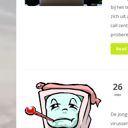
bij het
zich uit
call cen
proberen
Read
26
mei
De jongs
virussen