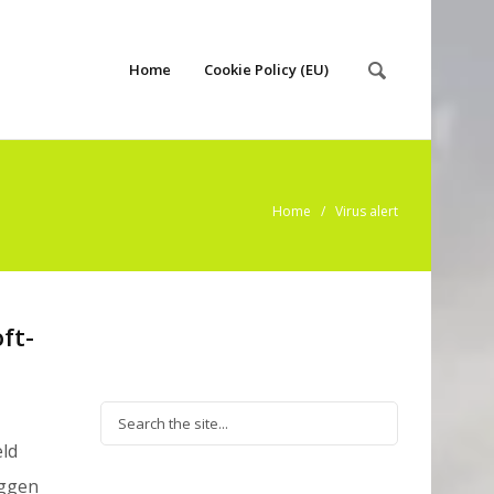
Home
Cookie Policy (EU)
Home
/
Virus alert
ft-
ld
eggen