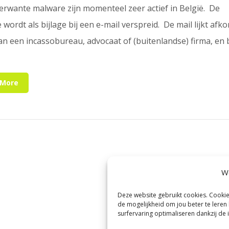
erwante malware zijn momenteel zeer actief in België. De
wordt als bijlage bij een e-mail verspreid. De mail lijkt afk
van een incassobureau, advocaat of (buitenlandse) firma, en 
 More
We
Deze website gebruikt cookies. Cooki
de mogelijkheid om jou beter te leren
surfervaring optimaliseren dankzij de i