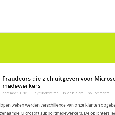
Fraudeurs die zich uitgeven voor Microso
medewerkers
december 3, 2015
by
filipdevelter
in
Virus alert
no Comments
lopen weken werden verschillende van onze klanten opgebe
genaamde Microsoft supportmedewerkers. De oplichters l