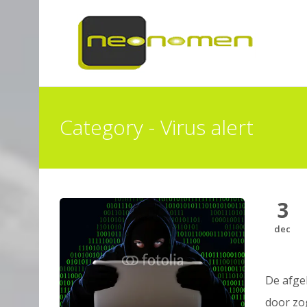
Category - Virus alert
3
dec
De afge
door zo