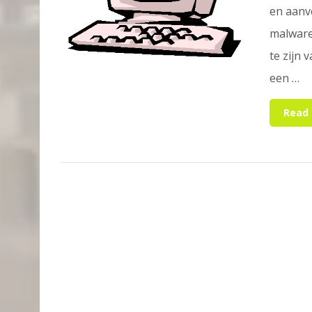
en aanv
malware 
te zijn 
een …
Read